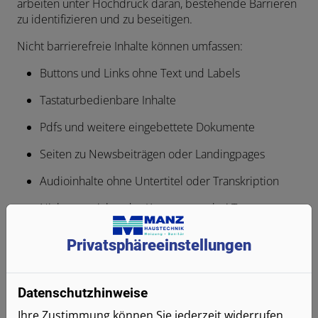
arbeiten unter Hochdruck daran, bestehende Barrieren
zu identifizieren und zu beseitigen.
Nicht barrierefreie Inhalte können umfassen:
Buttons und Links ohne Text und Labels
Tastaturbedienbare Inhalte
Pdfs und weitere eingebettete Dokumente
Seiten zu Newsbeiträgen oder Landingpages
Audioinhalte ohne Untertitel oder Transkription
Nicht ausreichender Kontrast, u.a. bei Text vor
Bildern
Privatsphäre­einstellungen
Logos ohne Alternativtexte
Externe Tools wie Planer, Konfiguratoren oder
Datenschutzhinweise
Assistenten
Ihre Zustimmung können Sie jederzeit widerrufen.