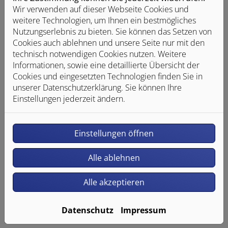
Feedback und Kontakt: Wenn Ihnen Barrieren auffallen
Wir verwenden auf dieser Webseite Cookies und
oder Sie Probleme bei der Nutzung unserer Website
weitere Technologien, um Ihnen ein bestmögliches
haben, freuen wir uns über Ihre Rückmeldung:
Nutzungserlebnis zu bieten. Sie können das Setzen von
info@haustechnik-manz.de
Cookies auch ablehnen und unsere Seite nur mit den
technisch notwendigen Cookies nutzen. Weitere
Schlichtungsverfahren: Sollten Sie innerhalb eines
Informationen, sowie eine detaillierte Übersicht der
angemessenen Zeitraums keine zufriedenstellende
Cookies und eingesetzten Technologien finden Sie in
Antwort erhalten, können Sie sich an die
unserer Datenschutzerklärung. Sie können Ihre
Schlichtungsstelle gemäß § 16 BGG wenden:
Einstellungen jederzeit ändern.
Schlichtungsstelle BGG, c/o Deutscher Behindertenrat,
Telefon: 030 18 527-2805, E-
Mail: info@schlichtungsstelle-bgg.de,
www.schlichtungsstelle-bgg.de
Einstellungen öffnen
Stand der Erklärung: Mai 2026
Alle ablehnen
Alle akzeptieren
Datenschutz
Impressum